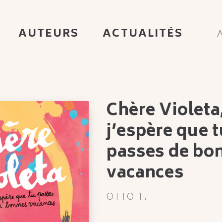
AUTEURS
ACTUALITÉS
Chère Violeta
j’es­père que 
passes de bo
vacances
OTTO T.