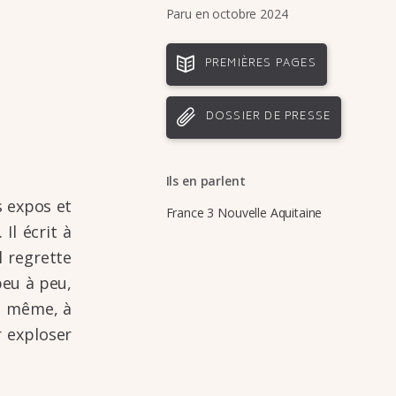
Paru en octobre 2024
PREMIÈRES PAGES
DOSSIER DE PRESSE
Ils en parlent
es expos et
France 3 Nouvelle Aquitaine
 Il écrit à
l regrette
peu à peu,
va même, à
 explo­ser