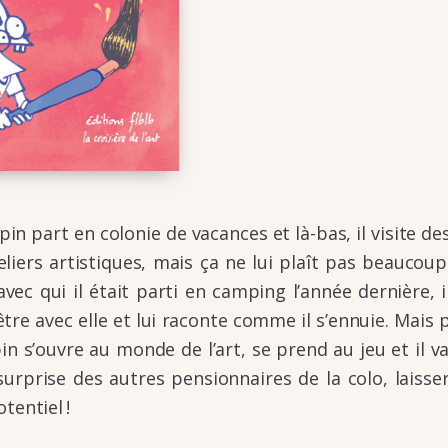
pin part en colo­nie de vacances et là-bas, il visite d
eliers artis­tiques, mais ça ne lui plaît pas beau­coup.
vec qui il était parti en camping l’an­née dernière, i
tre avec elle et lui raconte comme il s’en­nuie. Mais 
pin s’ouvre au monde de l’art, se prend au jeu et il 
urprise des autres pension­naires de la colo, lais­ser
en­tiel !