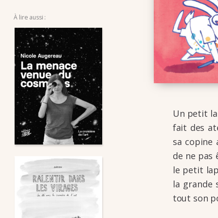
ROMAN-
PHOTO,
À lire aussi :
FLIP-
BOOK
Un petit la
fait des at
sa copine a
de ne pas ê
le petit la
la grande s
tout son pot