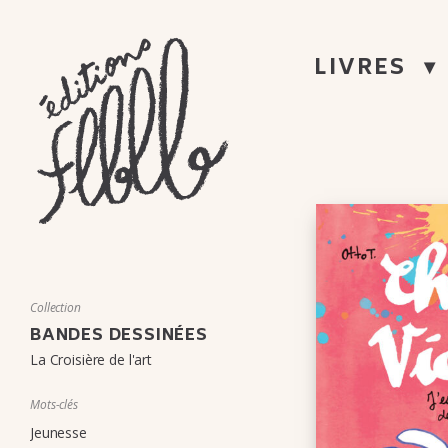
ÉDITIONS
LIVRES
FLBLB
Aller
au
MAISON
contenu
D'ÉDITION
Collection
BANDES DESSINÉES
DE
La Croisière de l'art
BANDE
Mots-clés
DESSINÉE,
Jeunesse