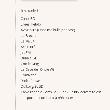
Ils en parlent
Canal BD
Livres Hebdo
Avoir-alire (Dans ma bulle podcast)
La Brèche
Le 48/64
Actualitté
Jet FM
Bubble BD
Zoo le Mag
La Case de l’Oncle Will
Comix trip
Radio Pulsar
Du9.org/SoBD
Table ronde à Formula Bula : « La bibliodiversité est
un sport de combat » à réécouter