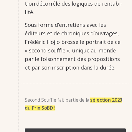
tion décor­rélé des logiques de renta­bi­
lité.
Sous forme d’en­tre­tiens avec les
éditeurs et de chro­niques d’ou­vrages,
Frédé­ric Hojlo brosse le portrait de ce
« second souffle », unique au monde
par le foison­ne­ment des propo­si­tions
et par son inscrip­tion dans la durée.
Second Souffle fait partie de la
sélection 2023
du Prix SoBD !