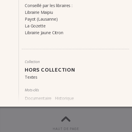
Conseillé par les libraires :
Librairie Maipiu
Payot (Lausanne)
La Gozette
Librairie Jaune Citron
Collection
HORS COLLECTION
Textes
Mots-clés
Documentaire
Historique
À lire aussi :
Debout le roman-photo !
Je n’ac­cep­te­rai aucune assis­tante sexuelle si lui faire
HAUT DE PAGE