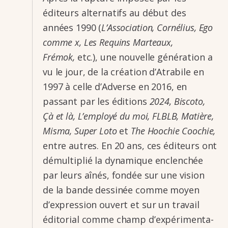
éditeurs alter­na­tifs au début des
années 1990 (
L’As­so­cia­tion, Corné­lius, Ego
comme x, Les Requins Marteaux,
Frémok,
etc.), une nouvelle géné­ra­tion a
vu le jour, de la créa­tion d’Atra­bile en
1997 à celle d’Ad­verse en 2016, en
passant par les éditions
2024, Biscoto,
Çà et là, L’em­ployé du moi, FLBLB, Matière,
Misma, Super Loto
et
The Hoochie Coochie,
entre autres. En 20 ans, ces éditeurs ont
démul­ti­plié la dyna­mique enclen­chée
par leurs aînés, fondée sur une vision
de la bande dessi­née comme moyen
d’ex­pres­sion ouvert et sur un travail
édito­rial comme champ d’ex­pé­ri­men­ta­