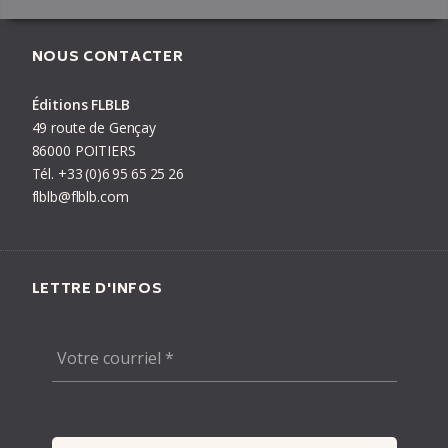
l’amour ne la fait pas elle-même trem­bler de plai­sir
La Bata­via du Maré­chal
NOUS CONTACTER
Éditions FLBLB
PRÉCÉDENT
LIVRE
SUIVANT
49 route de Gençay
86000 POITIERS
Tél.
+33
(0)6
95
65
25
26
flblb@flblb.com
LETTRE D'INFOS