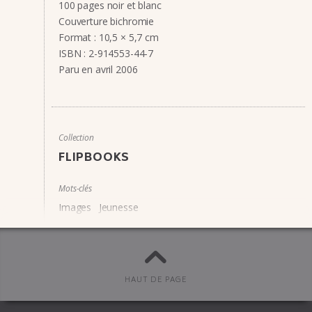
100 pages noir et blanc
Couverture bichromie
Format : 10,5 × 5,7 cm
ISBN : 2-914553-44-7
Paru en avril 2006
Collection
FLIPBOOKS
Mots-clés
Images
Jeunesse
À lire aussi :
La Blague qui tue / La vanne qui désosse
Il est passé par ici / Elle repas­sera par là
HAUT DE PAGE
Le Cacha­lot et le krill
L’Ai­grette et l’es­car­got