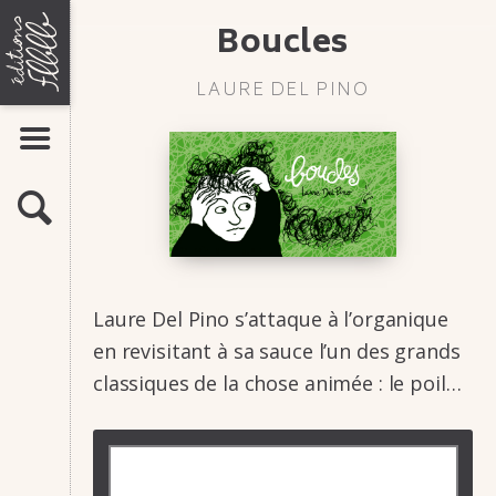
Aller
ÉDITIONS
Boucles
LIVRES
au
FLBLB
contenu
Bandes dessinées
LAURE DEL PINO
Romans-photos
Flipbooks
AFFICHER LE MENU
AUTEURS
MAISON
ACTUALITÉS
D'ÉDITION
RECHERCHE
ATELIERS
DE
INFOS & CONTACTS
BANDE
DESSINÉE,
Présentation
Laure Del Pino s’at­taque à l’or­ga­nique
Contacts
ROMAN-
Stages
en revi­si­tant à sa sauce l’un des grands
Manuscrits
PHOTO,
clas­siques de la chose animée : le poil…
FLIP-
BOOK