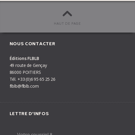
Second Souffle
Sauvages !!!
Des sauvages parmi nous
HAUT DE PAGE
Space Manouche Opera
Debout le roman-photo !
NOUS CONTACTER
Éditions FLBLB
PRÉCÉDENT
LIVRE
SUIVANT
49 route de Gençay
86000 POITIERS
Tél.
+33
(0)6
95
65
25
26
flblb@flblb.com
LETTRE D'INFOS