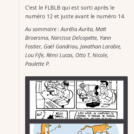
C’est le FLBLB qui est sorti après le
numéro 12 et juste avant le numéro 14.
Au sommaire : Auré­lia Aurita, Matt
Broersma, Narcisse Delco­pette, Yann
Fastier, Gaël Gandriau, Jona­than Lara­bie,
Lou Fife, Rémi Lucas, Otto T, Nicole,
Paulette P.