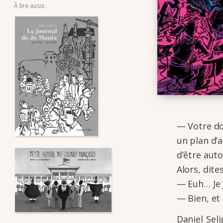
ROMAN-
À lire aussi :
PHOTO,
FLIP-
BOOK
— Votre dos
un plan d’
d’être auto
Alors, dite
— Euh… Je 
— Bien, et 
Daniel Sel