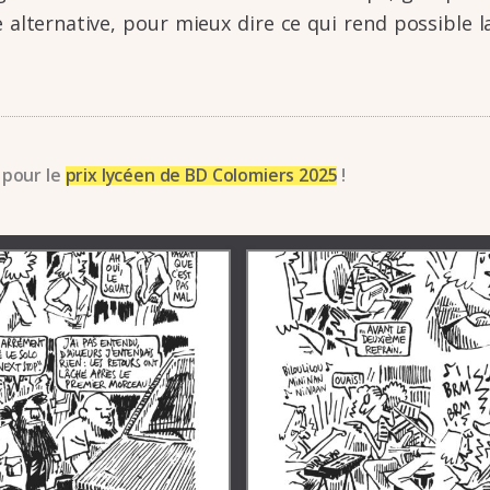
 alter­na­tive, pour mieux dire ce qui rend possible la
 pour le
prix lycéen de BD Colomiers 2025
!