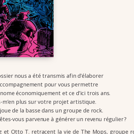
sier nous a été trans­mis afin d’éla­bo­rer
ac­com­pa­gne­ment pour vous permettre
­nome écono­mique­ment et ce d’ici trois ans.
s-m’en plus sur votre projet artis­tique.
joue de la basse dans un groupe de rock.
êtes-vous parve­nue à géné­rer un revenu régu­lier ?
ig et Otto T. retracent la vie de The Mops, groupe 