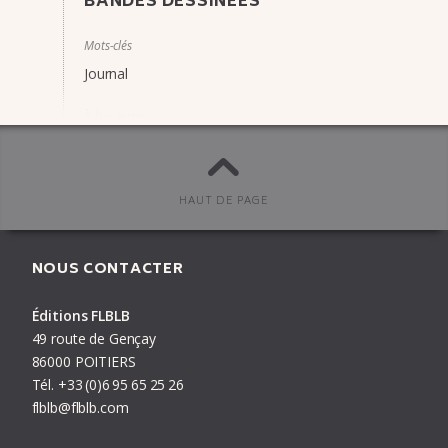
BANDES DESSINÉES
Mots-clés
Journal
À lire aussi :
Avaler la Terre
Le coup de boule est parti tout seul
Albert Monteys fait son show
HAUT DE PAGE
Les trois jours qui ont changé le monde, tome 2 :
deuxième jour
NOUS CONTACTER
Éditions FLBLB
PRÉCÉDENT
LIVRE
SUIVANT
49 route de Gençay
86000 POITIERS
Tél.
+33
(0)6
95
65
25
26
flblb@flblb.com