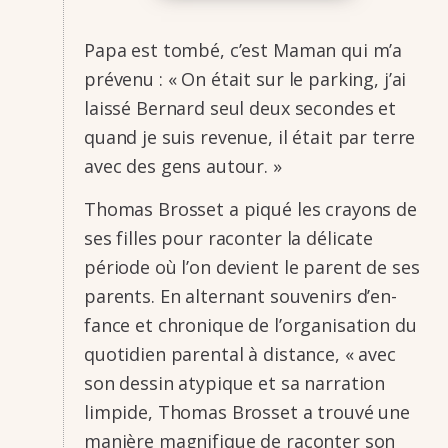
Papa est tombé, c’est Maman qui m’a
prévenu : « On était sur le parking, j’ai
laissé Bernard seul deux secondes et
quand je suis reve­nue, il était par terre
avec des gens autour. »
Thomas Bros­set a piqué les crayons de
ses filles pour racon­ter la déli­cate
période où l’on devient le parent de ses
parents. En alter­nant souve­nirs d’en­
fance et chro­nique de l’or­ga­ni­sa­tion du
quoti­dien paren­tal à distance, « avec
son dessin atypique et sa narra­tion
limpide, Thomas Bros­set a trouvé une
manière magni­fique de racon­ter son