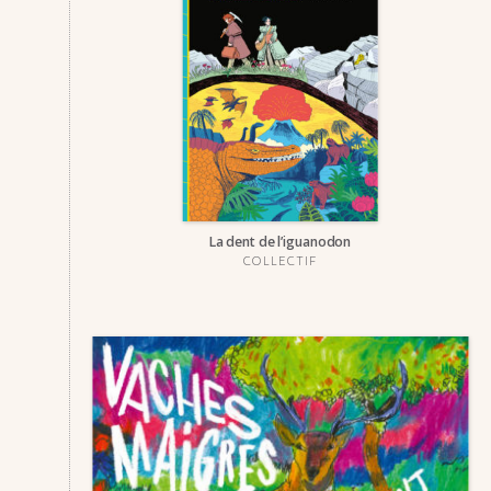
La dent de l’igua­­no­­don
COLLECTIF