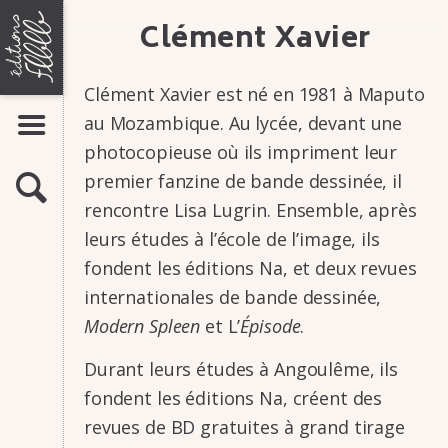
Aller
ÉDITIONS
Clément Xavier
LIVRES
au
FLBLB
contenu
Bandes dessinées
Romans-photos
Clément Xavier est né en 1981 à Maputo
Flipbooks
au Mozam­bique. Au lycée, devant une
AFFICHER LE MENU
AUTEURS
MAISON
photo­co­pieuse où ils impriment leur
ACTUALITÉS
D'ÉDITION
premier fanzine de bande dessi­née, il
RECHERCHE
ATELIERS
rencontre Lisa Lugrin. Ensemble, après
DE
leurs études à l’école de l’image, ils
INFOS & CONTACTS
BANDE
fondent les éditions Na, et deux revues
DESSINÉE,
Présentation
Contacts
inter­na­tio­nales de bande dessi­née,
ROMAN-
Stages
Modern Spleen
et L’
Épisode
.
Manuscrits
PHOTO,
FLIP-
Durant leurs études à Angou­lême, ils
BOOK
fondent les éditions Na, créent des
revues de BD gratuites à grand tirage