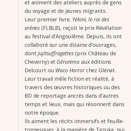
et animent des ateliers auprès de gens
du voyage et de jeunes migrants.
Leur premier livre,
Yékini, le roi des
arènes
(FLBLB), reçoit le prix Révé­la­tion
au festi­val d’An­gou­lême. Depuis, ils ont
colla­boré sur une dizaine d’ou­vrages,
dont
Jujit­suf­fra­gettes
(prix Château de
Cheverny) et
Géro­nimo
aux éditions
Delcourt ou
Waco Horror
chez Glénat.
Leur travail mêle fiction et réalité, à
travers des œuvres histo­riques ou des
BD de repor­tage ancrés dans d’autres
temps et lieux, mais qui résonnent dans
notre époque.
Ils aiment les récits immer­sifs et feuille­
ton­nesques, à la manière de Tezuka, qui