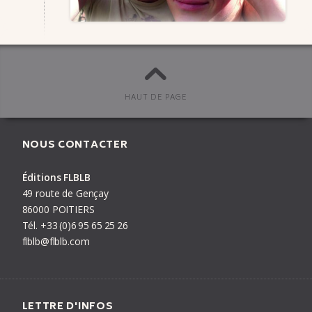
SUR LE BLOG DE FLBLB
HAUT DE PAGE
NOUS CONTACTER
Éditions FLBLB
PRÉCÉDENT
AUTEUR
SUIVANT
49 route de Gençay
86000 POITIERS
Tél.
+33
(0)6
95
65
25
26
flblb@flblb.com
LETTRE D'INFOS