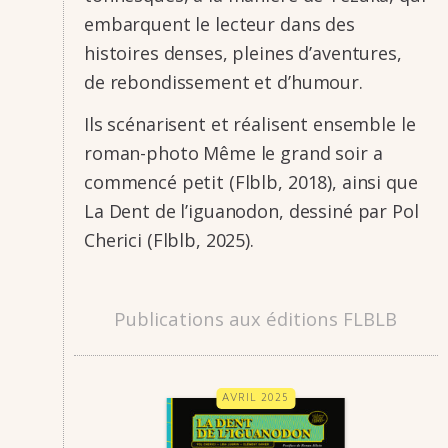
embarquent le lecteur dans des
histoires denses, pleines d’aven­tures,
de rebon­dis­se­ment et d’hu­mour.
Ils scéna­risent et réalisent ensemble le
roman-photo Même le grand soir a
commencé petit (Flblb, 2018), ainsi que
La Dent de l’igua­no­don, dessiné par Pol
Cherici (Flblb, 2025).
Publications aux éditions FLBLB
AVRIL 2025