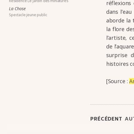
ROMAN-
Résidence Le jardin des miniatures
réflexions 
La Chose
PHOTO,
dans l’eau
Spectacle jeune public
FLIP-
aborde la 
la flore de
BOOK
l’ar­tiste,
de l’aqua­r
surprise d
histoires 
[Source :
A
PRÉCÉDENT
AU