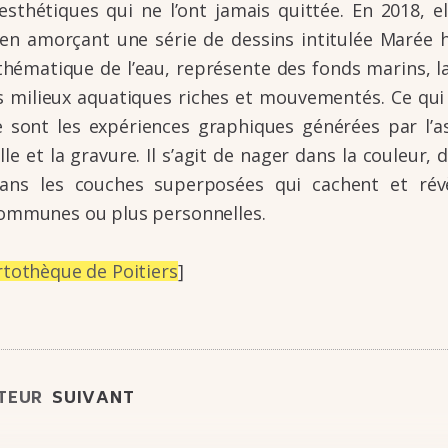
esthé­tiques qui ne l’ont jamais quit­tée. En 2018, e
 en amorçant une série de dessins inti­tu­lée Marée h
théma­tique de l’eau, repré­sente des fonds marins, l
s milieux aqua­tiques riches et mouve­men­tés. Ce qui 
 ce sont les expé­riences graphiques géné­rées par l’as­
elle et la gravure. Il s’agit de nager dans la couleur, 
ans les couches super­po­sées qui cachent et rév
communes ou plus person­nelles.
rto­thèque de Poitiers
]
TEUR
SUIVANT