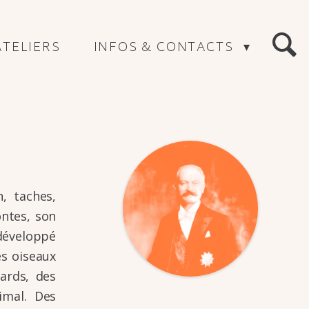
ATELIERS
INFOS & CONTACTS
RECHERC
n, taches,
ontes, son
 déve­loppé
es oiseaux
ards, des
i­mal. Des