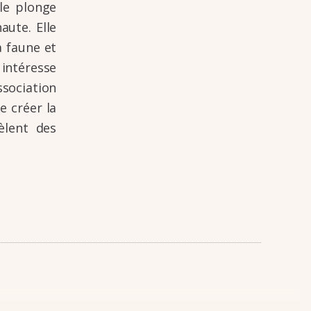
lle plonge
aute. Elle
a faune et
inté­resse
so­cia­tion
de créer la
èlent des