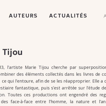
AUTEURS
ACTUALITÉS
 Tijou
3, l’ar­tiste Marie Tijou cherche par super­po­si­tio
ombi­ner des éléments collec­tés dans les livres de c
, ce qui l’en­toure, afin de se les réap­pro­prier. Elle a
stiaire fantas­tique, puis s’est arrê­tée sur l’étude d
on. Toutes ces produc­tions ont engen­dré des reg
 des face-à-face entre l’homme, la nature et l’an