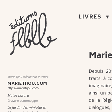
ÉDITIONS
LIVRES
FLBLB
Marie
Aller
au
MAISON
Depuis 201
contenu
D'ÉDITION
Marie Tijou ailleurs sur internet
traits, à c
MARIETIJOU.COM
DE
imagi­naire
ainsi un be
BANDE
Mutus natura
de la Régi
Gravure et monotype
DESSINÉE,
dialogues,
Le jardin des miniatures