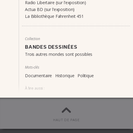
Radio Libertaire (sur l’exposition)
Actua BD (sur l’exposition)
La Bibliothèque Fahrenheit 451
Collection
BANDES DESSINÉES
Trois autres mondes sont possibles
Mots-clés
Documentaire
Historique
Politique
À lire aussi :
Les Régions recu­lées du cerveau
La grande panique du Diletta
Le petit doigt sous la guillo­­tine
Coffret Petite histoire des colo­nies françaises
HAUT DE PAGE
(nouvelle édition)
Tous derrière et eux devant