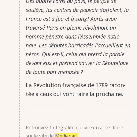
Des quatre coins du pays, le peuple se
soulève, les centres de pouvoir s’af­folent, la
France est à feu et à sang ! Après avoir
traversé Paris en pleine révo­lu­tion, un
homme pénètre dans l’As­sem­blée natio­
nale. Les dépu­tés barri­ca­dés l’ac­cueillent en
héros. Qui est-il, celui qui prend la parole
devant eux et prétend sauver la Répu­blique
de toute part mena­cée ?
La Révo­lu­tion française de 1789 racon­
tée à ceux qui vont faire la prochaine.
Retrouvez l’intégralité du livre en accès libre
sur le site de
Mediapart
.