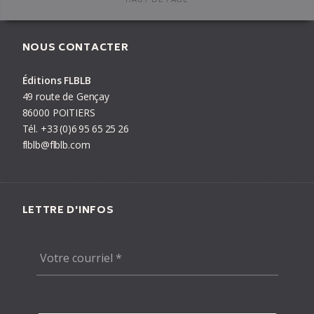
HAUT DE PAGE
NOUS CONTACTER
Éditions FLBLB
publié le
28/10/15
#
Grégory Jarry
,
La
conquête de Mars
,
Otto T.
,
Petite histoire de la Révolution
française
,
Village toxique
Éditions FLBLB
49 route de Gençay
86000 POITIERS
Tél.
+33
(0)6
95
65
25
26
flblb@flblb.com
LETTRE D'INFOS