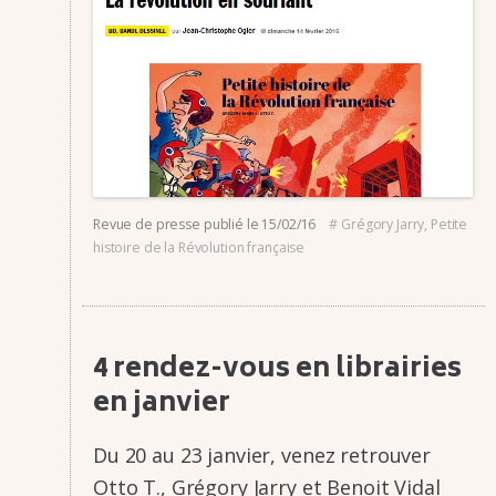
Revue de presse
publié le
15/02/16
#
Grégory Jarry
,
Petite
histoire de la Révolution française
4 rendez-vous en librai­ries
en janvier
Du 20 au 23 janvier, venez retrou­­ver
Otto T., Grégory Jarry et Benoit Vidal