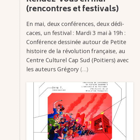
(rencontres et festi­vals)
En mai, deux confé­­rences, deux dédi­­
caces, un festi­­val : Mardi 3 mai à 19h :
Confé­­rence dessi­­née autour de Petite
histoire de la révo­­lu­­tion française, au
Centre Cultu­­rel Cap Sud (Poitiers) avec
les auteurs Grégory
(…)