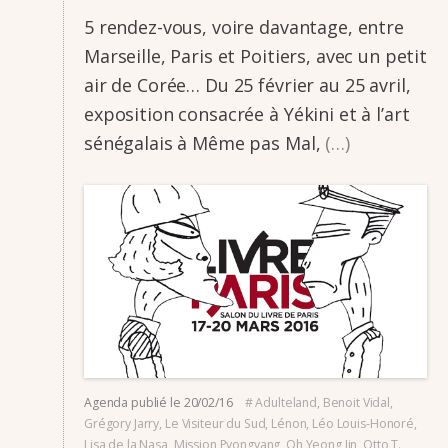
5 rendez-vous, voire davan­­tage, entre
Marseille, Paris et Poitiers, avec un petit
air de Corée… Du 25 février au 25 avril,
expo­­si­­tion consa­­crée à Yékini et à l’art
séné­­ga­­lais à Même pas Mal,
(…)
Agenda
publié le
20/02/16
#
Adulteland
,
Benoit Vidal
,
Grégory Jarry
,
Le Visiteur du Sud
,
Lénon
,
Léo Louis-Honoré
,
Lisa de la Nasa
,
Mission Pyongyang
,
Oh Yeong Jin
,
Otto T.
,