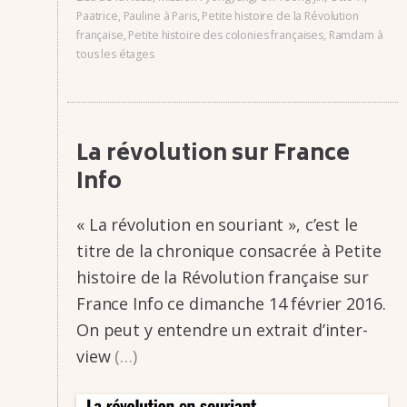
Paatrice
,
Pauline à Paris
,
Petite histoire de la Révolution
française
,
Petite histoire des colonies françaises
,
Ramdam à
tous les étages
La révo­lu­tion sur France
Info
« La révo­­lu­­tion en souriant », c’est le
titre de la chro­­nique consa­­crée à Petite
histoire de la Révo­­lu­­tion française sur
France Info ce dimanche 14 février 2016.
On peut y entendre un extrait d’in­­ter­­
view
(…)