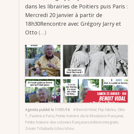
dans les librai­­ries de Poitiers puis Paris :
Mercredi 20 janvier à partir de
18h30Ren­contre avec Grégory Jarry et
Otto
(…)
Agenda
publié le
11/01/16
#
Benoit Vidal
,
Flip-fables
,
Otto
T.
,
Pauline à Paris
,
Petite histoire de la Révolution française
,
Petite histoire des colonies françaises édition integrale
,
Zioum Tchabada tchou tchou