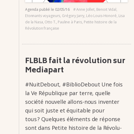
Agenda
publié le
02/05/16
#
Anne Jollet
,
Benoit Vidal
,
Etonnants voyageurs
,
Grégory Jarry
,
Léo Louis-Honoré
,
Lisa
de la Nasa
,
Otto T.
,
Pauline à Paris
,
Petite histoire de la
Révolution française
FLBLB fait la révo­lu­tion sur
Media­part
#NuitDe­­bout, #BiblioDe­­bout Une fois
la Ve Répu­­blique par terre, quelle
société nouvelle allons-nous inven­­ter
qui soit juste et équi­­table pour
tous ? Quelques éléments de réponse
sont dans Petite histoire de la Révo­­lu­­