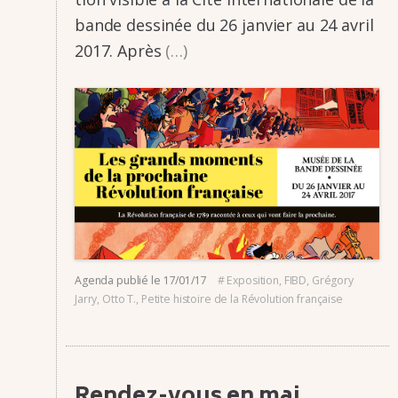
bande dessi­­née du 26 janvier au 24 avril
2017. Après
(…)
Agenda
publié le
17/01/17
#
Exposition
,
FIBD
,
Grégory
Jarry
,
Otto T.
,
Petite histoire de la Révolution française
Rendez-vous en mai