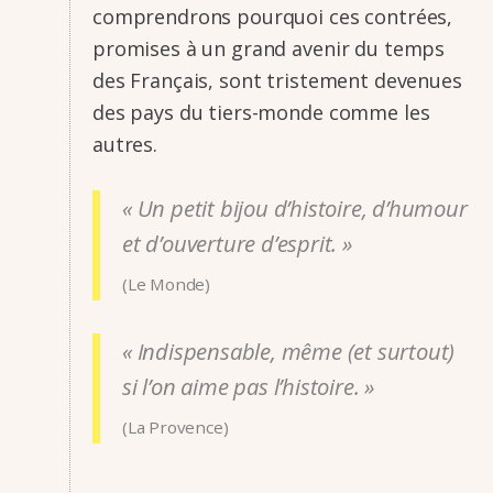
compren­drons pourquoi ces contrées,
promises à un grand avenir du temps
des Français, sont tris­te­ment deve­nues
des pays du tiers-monde comme les
autres.
« Un petit bijou d’his­toire, d’hu­mour
et d’ou­ver­ture d’es­prit. »
(Le Monde)
« Indis­pen­sable, même (et surtout)
si l’on aime pas l’his­toire. »
(La Provence)