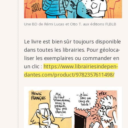
Une BD de Rémi Lucas et Otto T. aux éditions FLBLB
Le livre est bien sûr toujours dispo­nible
dans toutes les librai­ries. Pour géolo­ca­
li­ser les exem­plaires ou comman­der en
un clic :
https://www.librai­rie­sin­de­pen­
dantes.com/product/9782357611498/