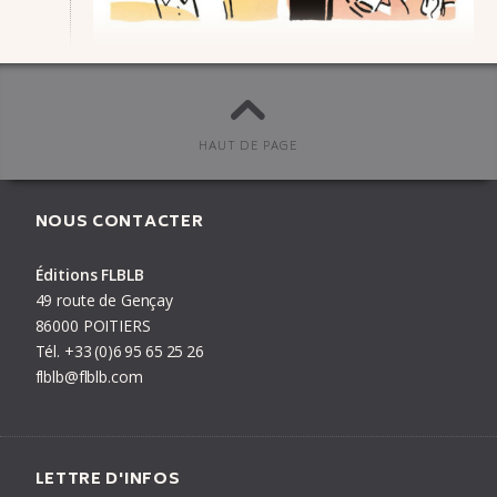
Bonus
,
Éditions FLBLB
publié le
30/09/21
HAUT DE PAGE
#
Otto T.
,
Rémi Lucas
NOUS CONTACTER
Éditions FLBLB
PRÉCÉDENT
ARTICLE
SUIVANT
49 route de Gençay
86000 POITIERS
Tél.
+33
(0)6
95
65
25
26
flblb@flblb.com
LETTRE D'INFOS