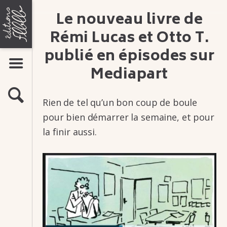
Aller
ÉDITIONS
Le nouveau livre de
LIVRES
au
FLBLB
contenu
Bandes dessinées
Rémi Lucas et Otto T.
Romans-photos
publié en épisodes sur
Flipbooks
AFFICHER LE MENU
Media­part
AUTEURS
MAISON
ACTUALITÉS
D'ÉDITION
RECHERCHE
Rien de tel qu’un bon coup de boule
ATELIERS
DE
pour bien démar­rer la semaine, et pour
INFOS & CONTACTS
BANDE
la finir aussi.
DESSINÉE,
Présentation
Contacts
ROMAN-
Stages
Manuscrits
PHOTO,
FLIP-
BOOK