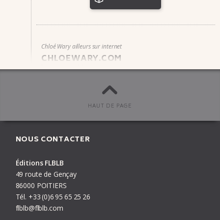
Chloé Wary ailleurs sur internet
CHLOEWARY.COM
INSTAGRAM
TUMBLR
HAUT DE PAGE
NOUS CONTACTER
Éditions FLBLB
PRÉCÉDENT
AUTEUR
SUIVANT
49 route de Gençay
86000 POITIERS
Tél.
+33
(0)6
95
65
25
26
flblb@flblb.com