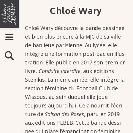
Aller
ÉDITIONS
Chloé Wary
LIVRES
au
FLBLB
contenu
Bandes dessinées
Romans-photos
Chloé Wary découvre la bande dessi­­née
Flipbooks
et bien plus encore à la MJC de sa ville
AFFICHER LE MENU
AUTEURS
MAISON
de banlieue pari­­sienne. Au lycée, elle
ACTUALITÉS
D'ÉDITION
intègre une forma­­tion post-bac en illus­­
RECHERCHE
ATELIERS
tra­­tion. Elle publie en 2017 son premier
DE
livre,
Conduite inter­­­dite
, aux éditions
INFOS & CONTACTS
BANDE
Stein­­kis. La même année, elle intègre la
DESSINÉE,
Présentation
Contacts
section fémi­­nine du Foot­­ball Club de
ROMAN-
Stages
Wissous, au sein duquel elle joue
Manuscrits
PHOTO,
toujours aujourd’­­hui. Cela nour­­rit l’écri­­
FLIP-
ture de
Saison des Roses
, paru en 2019
BOOK
aux éditions FLBLB. Cette bande dessi­­
née qui place l’éman­­ci­­pa­­tion fémi­­nine