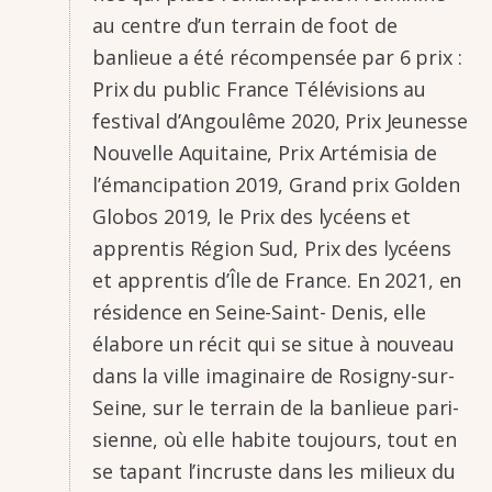
au centre d’un terrain de foot de
banlieue a été récom­­pen­­sée par 6 prix :
Prix du public France Télé­­vi­­sions au
festi­­val d’An­­gou­­lême 2020, Prix Jeunesse
Nouvelle Aqui­­taine, Prix Arté­­mi­­sia de
l’éman­­ci­­pa­­tion 2019, Grand prix Golden
Globos 2019, le Prix des lycéens et
appren­­tis Région Sud, Prix des lycéens
et appren­­tis d’Île de France. En 2021, en
rési­­dence en Seine-Saint- Denis, elle
élabore un récit qui se situe à nouveau
dans la ville imagi­­naire de Rosi­­gny-sur-
Seine, sur le terrain de la banlieue pari­­
sienne, où elle habite toujours, tout en
se tapant l’in­­cruste dans les milieux du