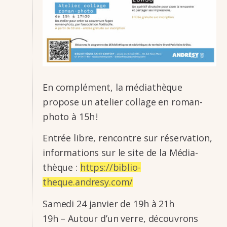
En complé­ment, la média­thèque
propose un atelier collage en roman-
photo à 15h !
Entrée libre, rencontre sur réser­va­tion,
infor­ma­tions sur le site de la Média­
thèque :
https://biblio­
theque.andresy.com/
Samedi 24 janvier de 19h à 21h
19h – Autour d’un verre, décou­vrons