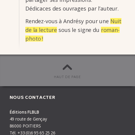
Dédi­caces des ouvrages par l’au­teur.
Rendez-vous à Andrésy pour une
Nuit
de la lecture
sous le signe du
roman-
photo !
Agenda
,
Éditions FLBLB
publié le
13/11/25
#
Benoit Vidal
,
Gaston en Normandie
,
Pauline à Paris
,
roman-
HAUT DE PAGE
photoo
NOUS CONTACTER
Éditions FLBLB
PRÉCÉDENT
ARTICLE
SUIVANT
49 route de Gençay
86000 POITIERS
Tél.
+33
(0)6
95
65
25
26