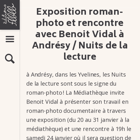
Aller
ÉDITIONS
Expo­si­tion roman-
LIVRES
au
FLBLB
contenu
Bandes dessinées
photo et rencontre
Romans-photos
avec Benoit Vidal à
Flipbooks
AFFICHER LE MENU
Andrésy / Nuits de la
AUTEURS
MAISON
ACTUALITÉS
lecture
D'ÉDITION
RECHERCHE
ATELIERS
DE
à Andrésy, dans les Yvelines, les Nuits
INFOS & CONTACTS
BANDE
de la lecture sont sous le signe du
DESSINÉE,
Présentation
Contacts
roman-photo ! La Média­thèque invite
ROMAN-
Stages
Benoit Vidal à présen­ter son travail en
Manuscrits
PHOTO,
roman-photo docu­men­taire à travers
FLIP-
une expo­si­tion (du 20 au 31 janvier à la
BOOK
média­thèque) et une rencontre à 19h le
samedi 24 janvier où il sera ques­tion de