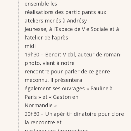
ensemble les
réali­sa­tions des parti­ci­pants aux
ateliers menés à Andrésy
Jeunesse, à l’Es­pace de Vie Sociale et à
l’ate­lier de l’après-
midi.
19h30 – Benoit Vidal, auteur de roman-
photo, vient à notre
rencontre pour parler de ce genre
méconnu. Il présen­tera
égale­ment ses ouvrages « Pauline à
Paris » et « Gaston en
Norman­die ».
20h30 – Un apéri­tif dina­toire pour clore
la rencontre et
parta­ger ses impres­sions.