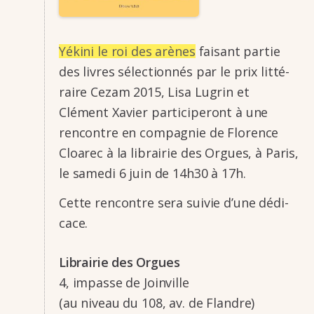
Yékini le roi des arènes
faisant partie
des livres sélec­tion­nés par le prix litté­
raire Cezam 2015, Lisa Lugrin et
Clément Xavier parti­ci­pe­ront à une
rencontre en compa­gnie de Florence
Cloa­rec à la librai­rie des Orgues, à Paris,
le samedi 6 juin de 14h30 à 17h.
Cette rencontre sera suivie d’une dédi­
cace.
Librai­rie des Orgues
4, impasse de Join­ville
(au niveau du 108, av. de Flandre)