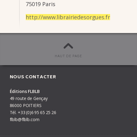
75019 Paris
http://www.librai­rie­de­sorgues.fr
Agenda
,
Éditions FLBLB
publié le
29/05/15
#
Clément Xavier
,
Dédicace
,
Librairie des Orgues
,
Lisa
HAUT DE PAGE
Lugrin
,
Prix Cezam
NOUS CONTACTER
Éditions FLBLB
PRÉCÉDENT
ARTICLE
SUIVANT
49 route de Gençay
86000 POITIERS
Tél.
+33
(0)6
95
65
25
26
flblb@flblb.com