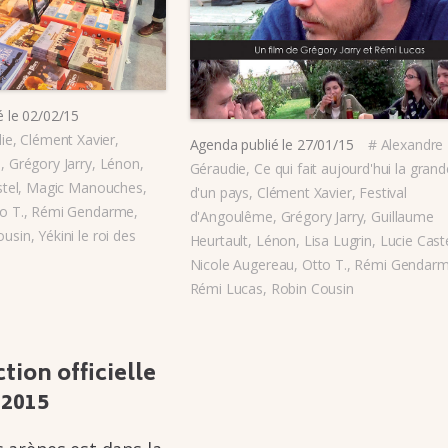
é le
02/02/15
ie
,
Clément Xavier
,
Agenda
publié le
27/01/15
#
Alexandre
e
,
Grégory Jarry
,
Lénon
,
Géraudie
,
Ce qui fait aujourd'hui la gran
tel
,
Magic Manouches
,
d'un pays
,
Clément Xavier
,
Festival
o T.
,
Rémi Gendarme
,
d'Angoulême
,
Grégory Jarry
,
Guillaume
ousin
,
Yékini le roi des
Heurtault
,
Lénon
,
Lisa Lugrin
,
Lucie Cast
Nicole Augereau
,
Otto T.
,
Rémi Gendar
Rémi Lucas
,
Robin Cousin
­tion offi­cielle
 2015