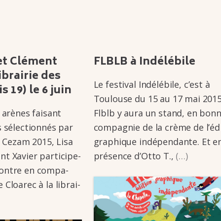
 et Clément
FLBLB à Indé­lé­bile
ibrai­rie des
Le festi­­val Indé­­lé­­bile, c’est à
s 19) le 6 juin
Toulouse du 15 au 17 mai 2015
s arènes faisant
Flblb y aura un stand, en bon
sélec­­tion­­nés par
compa­­gnie de la crème de l’édi­
ire Cezam 2015, Lisa
graphique indé­­pen­­dante. Et e
 Xavier parti­­ci­­pe­­
présence d’Otto T.,
(…)
ontre en compa­­
loa­­rec à la librai­­