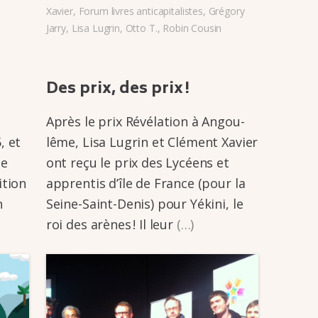
Xavier
,
Forum livres anticapitalistes
,
Grégory
Jarry
,
Lisa Lugrin
,
Otto T.
,
Robin Cousin
Des prix, des prix !
Après le prix Révé­­la­­tion à Angou­­
, et
lême, Lisa Lugrin et Clément Xavier
ne
ont reçu le prix des Lycéens et
­tion
appren­­tis d’île de France (pour la
n
Seine-Saint-Denis) pour Yékini, le
roi des arènes ! Il leur
(…)