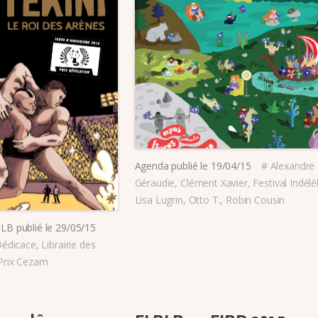
Agenda
publié le
19/04/15
#
Alexandre
Géraudie
,
Clément Xavier
,
Festival Indélé
Lisa Lugrin
,
Otto T.
,
Robin Cousin
BLB
publié le
29/05/15
édicace
,
Librairie des
Prix Cezam