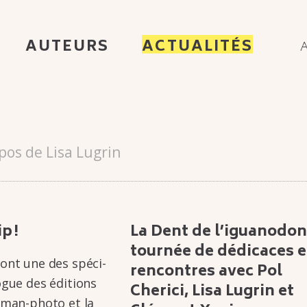
AUTEURS
ACTUALITÉS
opos de Lisa Lugrin
p !
La Dent de l’igua­no­don
tour­née de dédi­caces e
ont une des spéci­­
rencontres avec Pol
a­­logue des éditions
Cherici, Lisa Lugrin et
roman-photo et la