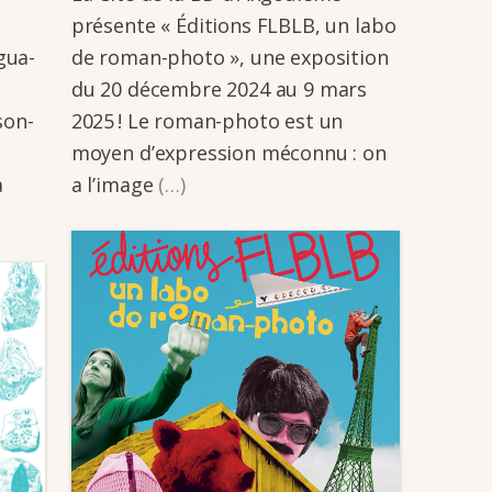
présente « Éditions FLBLB, un labo
gua­­
de roman-photo », une expo­­si­­tion
du 20 décembre 2024 au 9 mars
­son-
2025 ! Le roman-photo est un
moyen d’ex­­pres­­sion méconnu : on
à
a l’image
(…)