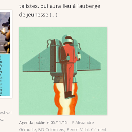
ta­­listes, qui aura lieu à l’au­­berge
de jeunesse
(…)
estival
isa
Agenda
publié le
05/11/15
#
Alexandre
Géraudie
,
BD Colomiers
,
Benoit Vidal
,
Clément