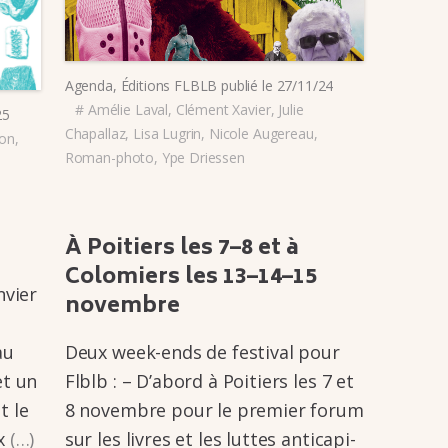
Agenda
,
Éditions FLBLB
publié le
27/11/24
#
Amélie Laval
,
Clément Xavier
,
Julie
25
Chapallaz
,
Lisa Lugrin
,
Nicole Augereau
,
don
,
Roman-photo
,
Ype Driessen
À Poitiers les 7–8 et à
Colo­miers les 13–14–15
nvier
novembre
au
Deux week-ends de festi­­val pour
et un
Flblb : – D’abord à Poitiers les 7 et
t le
8 novembre pour le premier forum
ux
(…)
sur les livres et les luttes anti­­ca­­pi­­