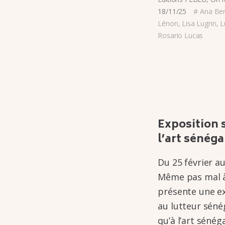
18/11/25
#
Ana Be
Lénon
,
Lisa Lugrin
,
L
Rosario Lucas
Expo­si­tion 
l’art séné­ga
Du 25 février au 2
Même pas mal à
présente une expo
au lutteur séné­­g
qu’à l’art séné­­ga