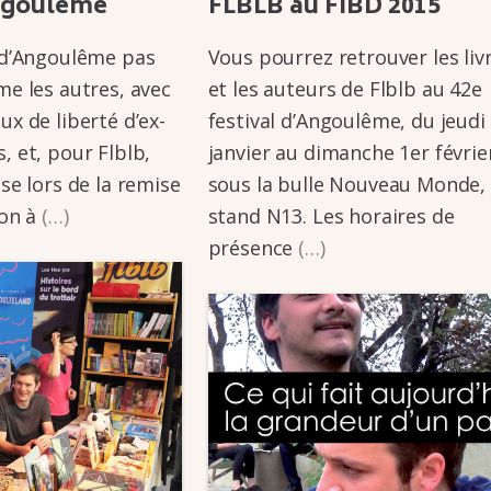
­gou­lême
FLBLB au FIBD 2015
 d’An­­gou­­lême pas
Vous pour­­rez retrou­­ver les liv
me les autres, avec
et les auteurs de Flblb au 42e
x de liberté d’ex­­
festi­­val d’An­­gou­­lême, du jeudi
s, et, pour Flblb,
janvier au dimanche 1er févrie
se lors de la remise
sous la bulle Nouveau Monde,
tion à
(…)
stand N13. Les horaires de
présence
(…)