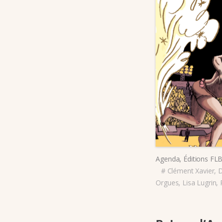
Agenda
,
Éditions FL
#
Clément Xavier
,
D
Orgues
,
Lisa Lugrin
,