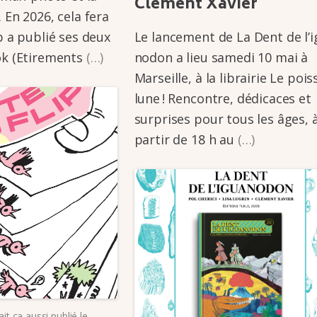
Clément Xavier
. En 2026, cela fera
b a publié ses deux
Le lance­­ment de La Dent de l’i
ok (Etire­­ments
(…)
no­­don a lieu samedi 10 mai à
Marseille, à la librai­­rie Le pois­
lune ! Rencontre, dédi­­caces et
surprises pour tous les âges, 
partir de 18 h au
(…)
ait ça aussi
publié le