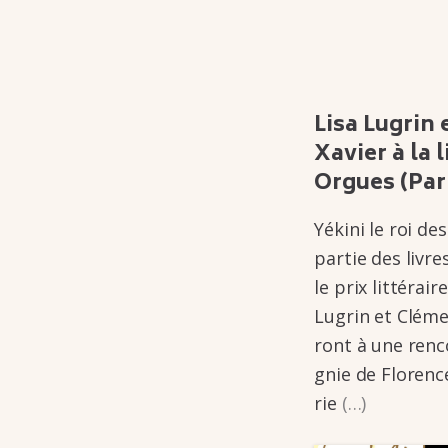
Lisa Lugrin
Xavier à la l
Orgues (Pari
Yékini le roi de
partie des livres 
le prix litté­­ra
Lugrin et Clément
ront à une renc
gnie de Florence C
rie
(…)