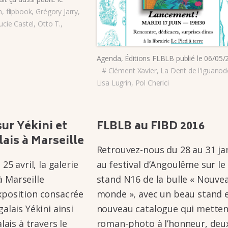
n
,
flipbook
,
Grégory Jarry
,
ucie Castel
,
Otto T.
,
Agenda
,
Éditions FLBLB
publié le
06/05/
#
Clément Xavier
,
La Dent de l'iguano
Lisa Lugrin
,
Pol Cherici
sur Yékini et
FLBLB au FIBD 2016
­lais à Marseille
Retrou­­vez-nous du 28 au 31 ja
5 avril, la gale­­rie
au festi­­val d’An­­gou­­lême sur le
 Marseille
stand N16 de la bulle « Nouve
­­si­­tion consa­­crée
monde », avec un beau stand 
a­­lais Yékini ainsi
nouveau cata­­logue qui metten
­­lais à travers le
roman-photo à l’hon­­neur, de