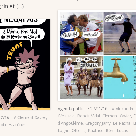
grin et
(…)
Agenda
publié le
27/01/16
#
Alexandre
Géraudie
,
Benoit Vidal
,
Clément Xavier
,
F
02/16
#
Clément Xavier
,
d'Angoulême
,
Grégory Jarry
,
Le Pacha
,
L
 roi des arènes
Lugrin
,
Otto T.
,
Paatrice
,
Rémi Lucas