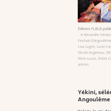
Éditions FLBLB
publi
#
Alexandre Géraud
Festival d'Angoulêm
Lisa Lugrin
,
Lucie Cas
Nicole Augereau
,
Ott
Rémi Lucas
,
Robin C
arènes
Yékini, séléc
Angou­lême