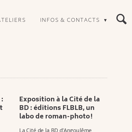
ATELIERS
INFOS & CONTACTS
RECHERC
 :
Expo­si­tion à la Cité de la
t
BD : éditions FLBLB, un
labo de roman-photo !
La Cité de la BD d’An­­gou­­lême