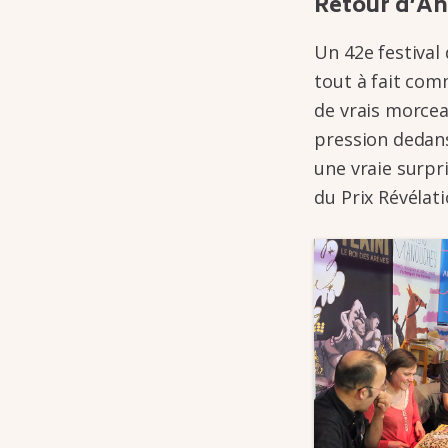
Retour d’An
Un 42e festi­­val
tout à fait com
de vrais morceau
pres­­sion dedan
une vraie surpri
du Prix Révé­­la­­