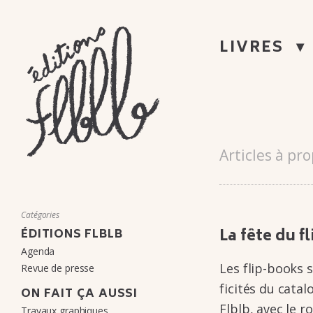
ÉDITIONS
LIVRES
FLBLB
Blog
Articles à pr
Aller
au
MAISON
contenu
D'ÉDITION
Catégories
La fête du fli
ÉDITIONS FLBLB
DE
Agenda
BANDE
Les flip-books s
Revue de presse
DESSINÉE,
fi­­ci­­tés du cat
ON FAIT ÇA AUSSI
Flblb, avec le 
Travaux graphiques