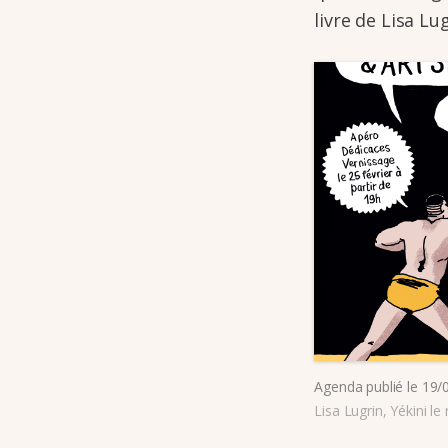
livre de Lisa Lu
Agenda
publié le
19/
Lisa Lugrin
,
Yékini le