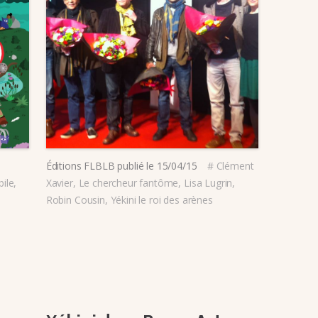
Éditions FLBLB
publié le
15/04/15
#
Clément
bile
,
Xavier
,
Le chercheur fantôme
,
Lisa Lugrin
,
Robin Cousin
,
Yékini le roi des arènes