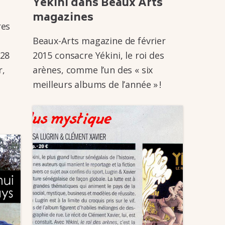
Yékini dans Beaux Arts
maga­zines
res
Beaux-Arts maga­­zine de février
 28
2015 consacre Yékini, le roi des
r,
arènes, comme l’un des « six
meilleurs albums de l’an­­née » !