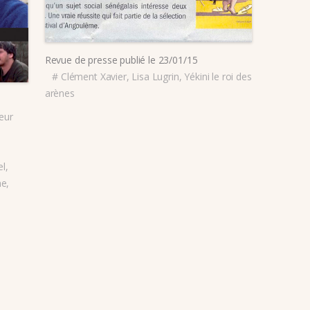
Revue de presse
publié le
23/01/15
#
Clément Xavier
,
Lisa Lugrin
,
Yékini le roi des
arènes
deur
el
,
me
,