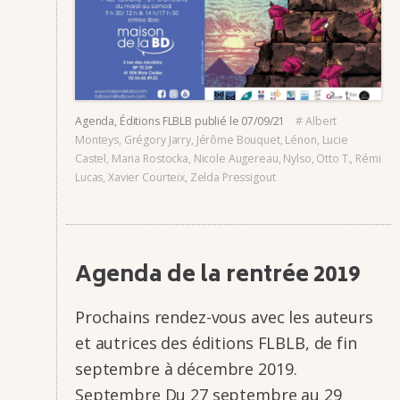
Agenda
,
Éditions FLBLB
publié le
07/09/21
#
Albert
Monteys
,
Grégory Jarry
,
Jérôme Bouquet
,
Lénon
,
Lucie
Castel
,
Maria Rostocka
,
Nicole Augereau
,
Nylso
,
Otto T.
,
Rémi
Lucas
,
Xavier Courteix
,
Zelda Pressigout
Agenda de la rentrée 2019
Prochains rendez-vous avec les auteurs
et autrices des éditions FLBLB, de fin
septembre à décembre 2019.
Septembre Du 27 septembre au 29