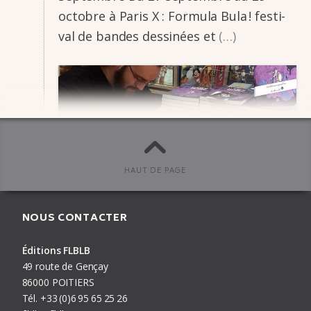
octobre à Paris X : Formula Bula ! festi­­
val de bandes dessi­­nées et
(…)
HAUT DE PAGE
NOUS CONTACTER
Agenda
publié le
23/09/19
#
Alexandre Géraudie
,
Chloé
Wary
,
Clément Xavier
,
Grégory Jarry
,
Jérôme Bouquet
,
Otto
T.
,
Robin Cousin
,
Xavier Courteix
Éditions FLBLB
49 route de Gençay
86000 POITIERS
Tél.
+33
(0)6
95
65
25
26