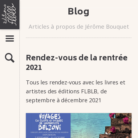
Aller
ÉDITIONS
Blog
LIVRES
au
FLBLB
contenu
Bandes dessinées
Romans-photos
Articles à propos de Jérôme Bouquet
Flipbooks
AFFICHER LE MENU
AUTEURS
MAISON
ACTUALITÉS
D'ÉDITION
Rendez-vous de la rentrée
RECHERCHE
ATELIERS
DE
2021
INFOS & CONTACTS
BANDE
Tous les rendez-vous avec les livres et
DESSINÉE,
Présentation
Contacts
artistes des éditions FLBLB, de
ROMAN-
Stages
septembre à décembre 2021
Manuscrits
PHOTO,
FLIP-
BOOK