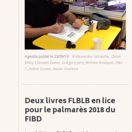
Agenda
publié le
23/09/19
#
Alexandre Géraudie
,
Chloé
Wary
,
Clément Xavier
,
Grégory Jarry
,
Jérôme Bouquet
,
Otto
T.
,
Robin Cousin
,
Xavier Courteix
Deux livres FLBLB en lice
pour le palma­rès 2018 du
FIBD