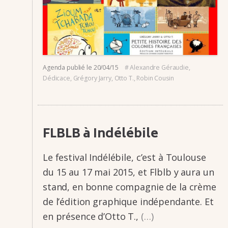
Agenda
publié le
20/04/15
#
Alexandre Géraudie
,
Dédicace
,
Grégory Jarry
,
Otto T.
,
Robin Cousin
FLBLB à Indé­lé­bile
Le festi­­val Indé­­lé­­bile, c’est à Toulouse
du 15 au 17 mai 2015, et Flblb y aura un
stand, en bonne compa­­gnie de la crème
de l’édi­­tion graphique indé­­pen­­dante. Et
en présence d’Otto T.,
(…)