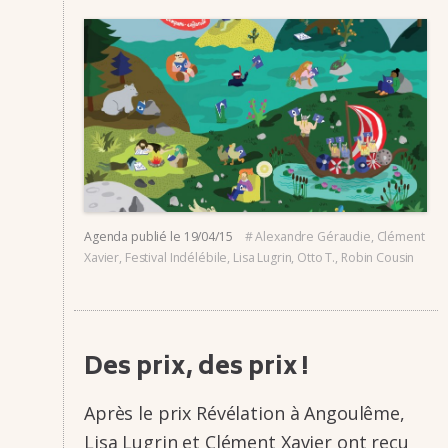
Agenda
publié le
19/04/15
#
Alexandre Géraudie
,
Clément
Xavier
,
Festival Indélébile
,
Lisa Lugrin
,
Otto T.
,
Robin Cousin
Des prix, des prix !
Après le prix Révé­­la­­tion à Angou­­lême,
Lisa Lugrin et Clément Xavier ont reçu