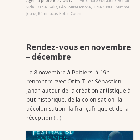
Agenda
publié le
27/04/17
#
Alexandre Géraudie
,
Benoit
Vidal
,
Daniel Selig
,
Léo Louis-Honoré
,
Lucie Castel
,
Maxime
Jeune
,
Rémi Lucas
,
Robin Cousin
Rendez-vous en novembre
– décembre
Le 8 novembre à Poitiers, à 19h
rencontre avec Otto T. et Sébas­­tien
Jahan autour de la créa­­tion artis­­tique à
but histo­­rique, de la colo­­ni­­sa­­tion, la
déco­­lo­­ni­­sa­­tion, la frança­­frique et de la
récep­­tion
(…)