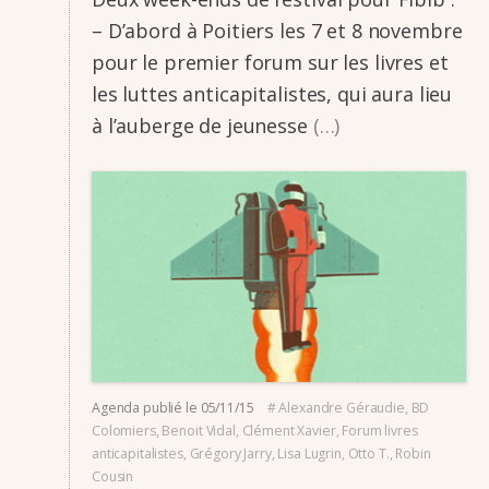
– D’abord à Poitiers les 7 et 8 novembre
pour le premier forum sur les livres et
les luttes anti­­ca­­pi­­ta­­listes, qui aura lieu
à l’au­­berge de jeunesse
(…)
Agenda
publié le
05/11/15
#
Alexandre Géraudie
,
BD
Colomiers
,
Benoit Vidal
,
Clément Xavier
,
Forum livres
anticapitalistes
,
Grégory Jarry
,
Lisa Lugrin
,
Otto T.
,
Robin
Cousin