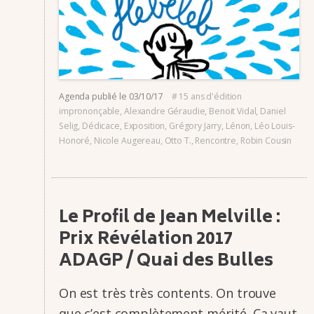
Agenda
publié le
03/10/17
#
15 ans d'édition
imprononçable
,
Alexandre Géraudie
,
Benoit Vidal
,
Daniel
Selig
,
Dédicace
,
Exposition
,
Grégory Jarry
,
Lénon
,
Léo Louis-
Honoré
,
Nicole Augereau
,
Otto T.
,
Rencontre
,
Robin Cousin
Le Profil de Jean Melville :
Prix Révé­la­tion 2017
ADAGP / Quai des Bulles
On est très très contents. On trouve
que c’est complè­­te­­ment mérité. Ça vaut