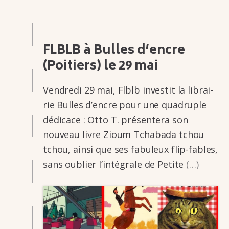
FLBLB à Bulles d’encre
(Poitiers) le 29 mai
Vendredi 29 mai, Flblb inves­­­tit la librai­­­
rie Bulles d’encre pour une quadruple
dédi­­­cace : Otto T. présen­­tera son
nouveau livre Zioum Tcha­­­bada tchou
tchou, ainsi que ses fabu­­­leux flip-fables,
sans oublier l’in­­té­­grale de Petite
(…)