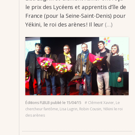
le prix des Lycéens et appren­­tis d’île de
France (pour la Seine-Saint-Denis) pour
Yékini, le roi des arènes ! Il leur
(…)
Éditions FLBLB
publié le
15/04/15
#
Clément Xavier
,
Le
chercheur fantôme
,
Lisa Lugrin
,
Robin Cousin
,
Yékini le roi
des arènes