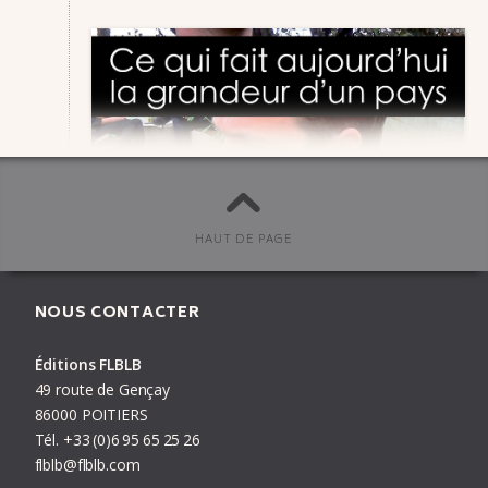
HAUT DE PAGE
Agenda
publié le
27/01/15
#
Alexandre Géraudie
,
Ce qui
fait aujourd'hui la grandeur d'un pays
,
Clément Xavier
,
NOUS CONTACTER
Festival d'Angoulême
,
Grégory Jarry
,
Guillaume Heurtault
,
Lénon
,
Lisa Lugrin
,
Lucie Castel
,
Nicole Augereau
,
Otto T.
,
Rémi Gendarme
,
Rémi Lucas
,
Robin Cousin
Éditions FLBLB
49 route de Gençay
86000 POITIERS
Tél.
+33
(0)6
95
65
25
26
flblb@flblb.com