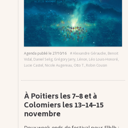
Agenda
publié le
27/10/16
#
Alexandre Géraudie
,
Benoit
Vidal
,
Daniel Selig
,
Grégory Jarry
,
Lénon
,
Léo Louis-Honoré
,
Lucie Castel
,
Nicole Augereau
,
Otto T.
,
Robin Cousin
À Poitiers les 7–8 et à
Colo­miers les 13–14–15
novembre
Deux week-ends de festi­­val pour Flblb :