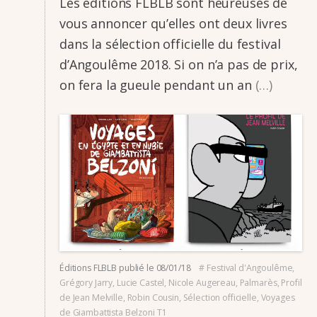
Les éditions FLBLB sont heureuses de
vous annon­­cer qu’elles ont deux livres
dans la sélec­­tion offi­­cielle du festi­­val
d’An­­gou­­lême 2018. Si on n’a pas de prix,
on fera la gueule pendant un an
(…)
Éditions FLBLB
publié le
08/01/18
#
Festival d'Angoulême
,
Grégory Jarry
,
Lucie Castel
,
Nicole Augereau
,
Palmarès
,
Profil
de Jean Melville
,
Robin Cousin
,
Sélection officielle
,
Voyages
de Giam­bat­tista Belzoni T1