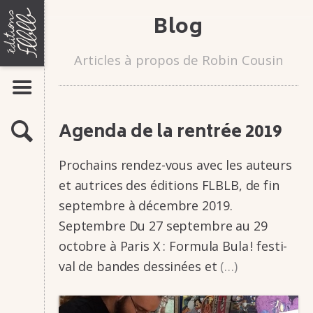
Aller
ÉDITIONS
Blog
LIVRES
au
FLBLB
contenu
Bandes dessinées
Romans-photos
Articles à propos de Robin Cousin
Flipbooks
AFFICHER LE MENU
AUTEURS
MAISON
ACTUALITÉS
D'ÉDITION
Agenda de la rentrée 2019
RECHERCHE
ATELIERS
DE
Prochains rendez-vous avec les auteurs
INFOS & CONTACTS
BANDE
et autrices des éditions FLBLB, de fin
DESSINÉE,
Présentation
Contacts
septembre à décembre 2019.
ROMAN-
Stages
Septembre Du 27 septembre au 29
Manuscrits
PHOTO,
octobre à Paris X : Formula Bula ! festi­­
FLIP-
val de bandes dessi­­nées et
(…)
BOOK