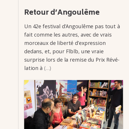
Retour d’An­gou­lême
Un 42e festi­­val d’An­­gou­­lême pas tout à
fait comme les autres, avec de vrais
morceaux de liberté d’ex­­pres­­sion
dedans, et, pour Flblb, une vraie
surprise lors de la remise du Prix Révé­­
la­­tion à
(…)